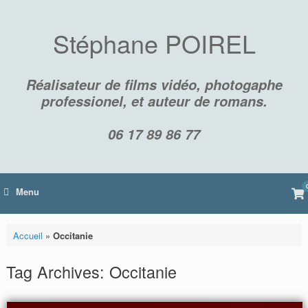
Skip
to
content
Stéphane POIREL
Réalisateur de films vidéo, photogaphe
professionel, et auteur de romans.
06 17 89 86 77
Vi
Menu
sh
car
Accueil
»
Occitanie
Tag Archives:
Occitanie