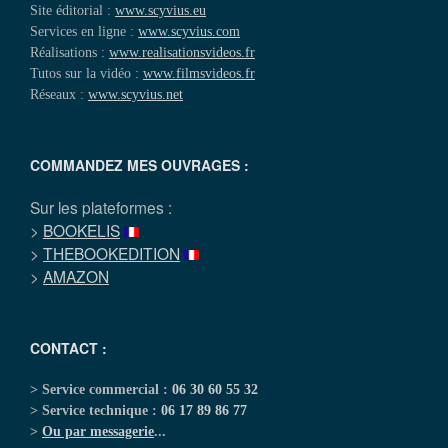
Site éditorial :
www.scyvius.eu
Services en ligne :
www.scyvius.com
Réalisations :
www.realisationsvideos.fr
Tutos sur la vidéo :
www.filmsvideos.fr
Réseaux :
www.scyvius.net
COMMANDEZ MES OUVRAGES :
Sur les plateformes :
>
BOOKELIS
>
THEBOOKEDITION
>
AMAZON
CONTACT :
> Service commercial :
06 30 60 55 32
> Service technique :
06 17 89 86 77
>
Ou par messagerie
...