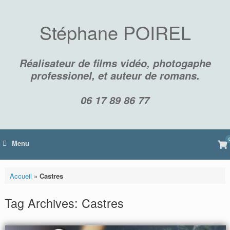
Skip
to
content
Stéphane POIREL
Réalisateur de films vidéo, photogaphe
professionel, et auteur de romans.
06 17 89 86 77
Vi
Menu
sh
car
Accueil
»
Castres
Tag Archives:
Castres