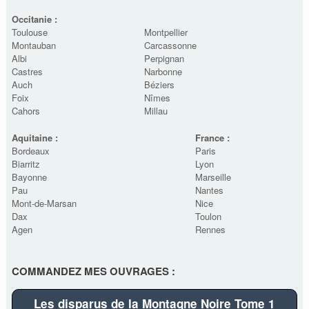
Occitanie :
Toulouse
Montpellier
Montauban
Carcassonne
Albi
Perpignan
Castres
Narbonne
Auch
Béziers
Foix
Nîmes
Cahors
Millau
Aquitaine :
France :
Bordeaux
Paris
Biarritz
Lyon
Bayonne
Marseille
Pau
Nantes
Mont-de-Marsan
Nice
Dax
Toulon
Agen
Rennes
COMMANDEZ MES OUVRAGES :
Les disparus de la Montagne Noire Tome 1