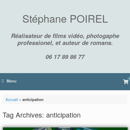
Skip
to
content
Stéphane POIREL
Réalisateur de films vidéo, photogaphe
professionel, et auteur de romans.
06 17 89 86 77
Vi
Menu
sh
car
Accueil
»
anticipation
Tag Archives:
anticipation