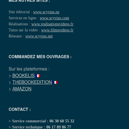
Site éditorial :
www.scyvius.eu
Services en ligne :
www.scyvius.com
Réalisations :
www.realisationsvideos.fr
Tutos sur la vidéo :
www.filmsvideos.fr
Réseaux :
www.scyvius.net
COMMANDEZ MES OUVRAGES :
Sur les plateformes :
>
BOOKELIS
>
THEBOOKEDITION
>
AMAZON
CONTACT :
> Service commercial :
06 30 60 55 32
> Service technique :
06 17 89 86 77