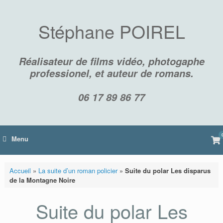
Skip
to
content
Stéphane POIREL
Réalisateur de films vidéo, photogaphe
professionel, et auteur de romans.
06 17 89 86 77
Vi
Menu
sh
car
Accueil
»
La suite d’un roman policier
»
Suite du polar Les disparus
de la Montagne Noire
Suite du polar Les