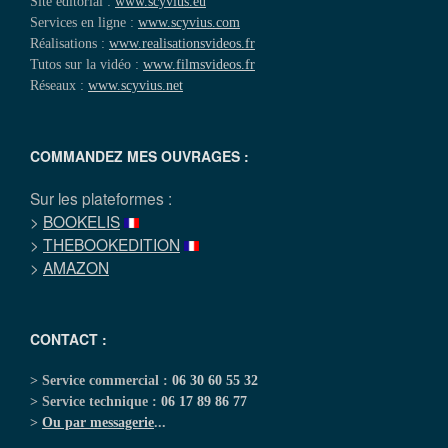
Site éditorial :
www.scyvius.eu
Services en ligne :
www.scyvius.com
Réalisations :
www.realisationsvideos.fr
Tutos sur la vidéo :
www.filmsvideos.fr
Réseaux :
www.scyvius.net
COMMANDEZ MES OUVRAGES :
Sur les plateformes :
>
BOOKELIS
>
THEBOOKEDITION
>
AMAZON
CONTACT :
> Service commercial :
06 30 60 55 32
> Service technique :
06 17 89 86 77
>
Ou par messagerie
...