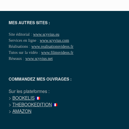
MES AUTRES SITES :
Site éditorial :
www.scyvius.eu
Services en ligne :
www.scyvius.com
Réalisations :
www.realisationsvideos.fr
Tutos sur la vidéo :
www.filmsvideos.fr
Réseaux :
www.scyvius.net
COMMANDEZ MES OUVRAGES :
Sur les plateformes :
>
BOOKELIS
>
THEBOOKEDITION
>
AMAZON