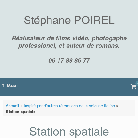
Skip
to
content
Stéphane POIREL
Réalisateur de films vidéo, photogaphe
professionel, et auteur de romans.
06 17 89 86 77
Vi
Menu
sh
car
Accueil
»
Inspiré par d’autres références de la science fiction
»
Station spatiale
Station spatiale