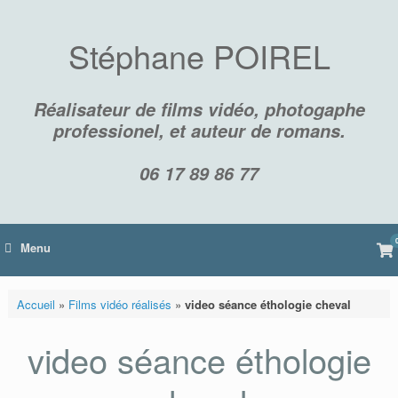
Skip
to
content
Stéphane POIREL
Réalisateur de films vidéo, photogaphe
professionel, et auteur de romans.
06 17 89 86 77
Vi
Menu
sh
car
Accueil
»
Films vidéo réalisés
»
video séance éthologie cheval
video séance éthologie