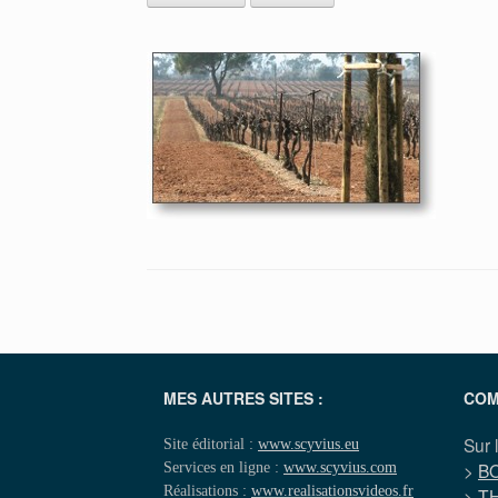
MES AUTRES SITES :
COM
Sur 
Site éditorial :
www.scyvius.eu
Services en ligne :
www.scyvius.com
>
B
Réalisations :
www.realisationsvideos.fr
>
T