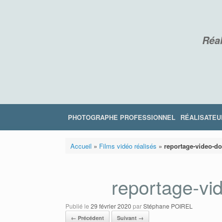
Skip
to
content
Réal
PHOTOGRAPHE PROFESSIONNEL
RÉALISATEU
Accueil
»
Films vidéo réalisés
»
reportage-video-d
reportage-vi
Publié le
29 février 2020
par
Stéphane POIREL
← Précédent
Suivant →