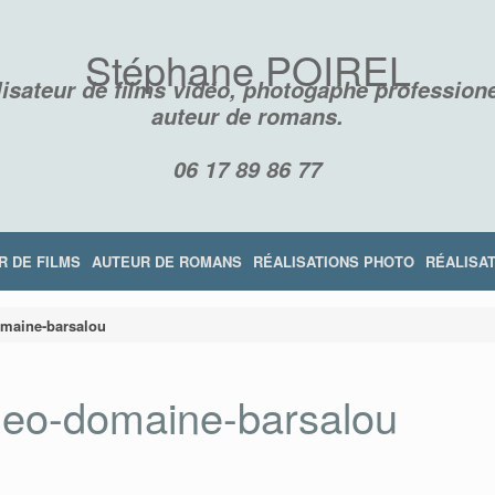
Stéphane POIREL
isateur de films vidéo, photogaphe professione
auteur de romans.
06 17 89 86 77
R DE FILMS
AUTEUR DE ROMANS
RÉALISATIONS PHOTO
RÉALISAT
omaine-barsalou
deo-domaine-barsalou