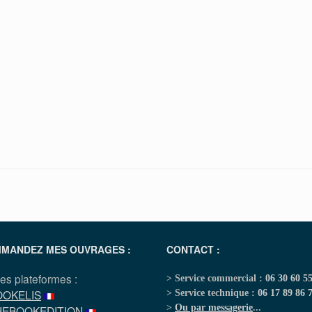
MANDEZ MES OUVRAGES :
CONTACT :
les plateformes :
> Service commercial :
06 30 60 5
OOKELIS
> Service technique :
06 17 89 86 
>
Ou par messagerie
...
HEBOOKEDITION