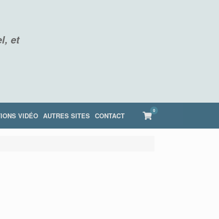
l, et
0
View
IONS VIDÉO
AUTRES SITES
CONTACT
shopping
cart