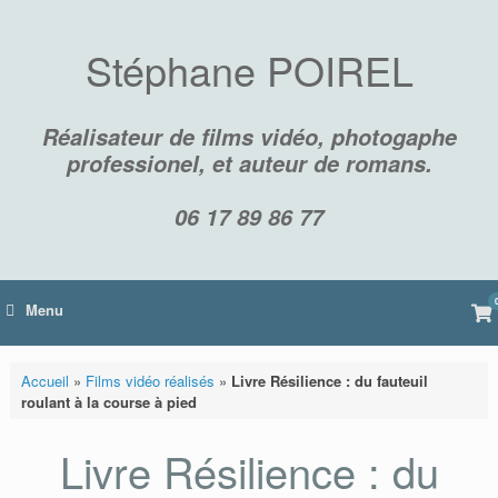
Skip
to
content
Stéphane POIREL
Réalisateur de films vidéo, photogaphe
professionel, et auteur de romans.
06 17 89 86 77
Vi
Menu
sh
car
Accueil
»
Films vidéo réalisés
»
Livre Résilience : du fauteuil
roulant à la course à pied
Livre Résilience : du