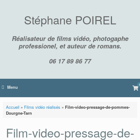
Skip
to
content
Stéphane POIREL
Réalisateur de films vidéo, photogaphe
professionel, et auteur de romans.
06 17 89 86 77
Vi
Menu
sh
car
Accueil
»
Films vidéo réalisés
»
Film-video-pressage-de-pommes-
Dourgne-Tarn
Film-video-pressage-de-