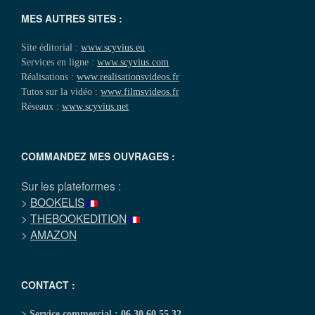
MES AUTRES SITES :
Site éditorial :
www.scyvius.eu
Services en ligne :
www.scyvius.com
Réalisations :
www.realisationsvideos.fr
Tutos sur la vidéo :
www.filmsvideos.fr
Réseaux :
www.scyvius.net
COMMANDEZ MES OUVRAGES :
Sur les plateformes :
>
BOOKELIS
>
THEBOOKEDITION
>
AMAZON
CONTACT :
> Service commercial :
06 30 60 55 32