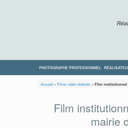
Skip
to
content
Réal
PHOTOGRAPHE PROFESSIONNEL
RÉALISATEU
Accueil
»
Films vidéo réalisés
»
Film institutionne
Film institutio
mairie 