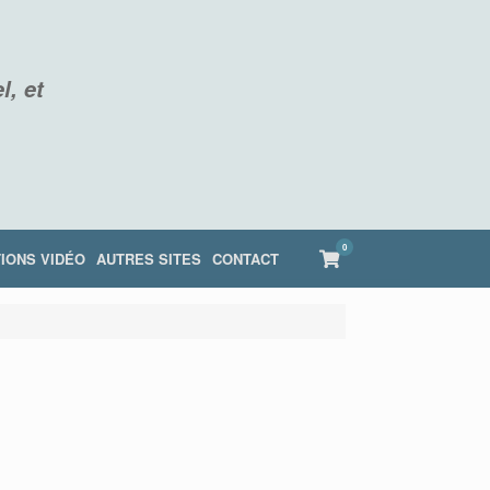
l, et
0
View
IONS VIDÉO
AUTRES SITES
CONTACT
shopping
cart