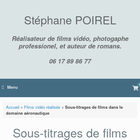
Skip
to
content
Stéphane POIREL
Réalisateur de films vidéo, photogaphe
professionel, et auteur de romans.
06 17 89 86 77
Vi
Menu
sh
car
Accueil
»
Films vidéo réalisés
»
Sous-titrages de films dans le
domaine aéronautique
Sous-titrages de films