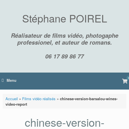
Skip
to
content
Stéphane POIREL
Réalisateur de films vidéo, photogaphe
professionel, et auteur de romans.
06 17 89 86 77
Vi
Menu
sh
car
Accueil
»
Films vidéo réalisés
»
chinese-version-barsalou-wines-
video-report
chinese-version-