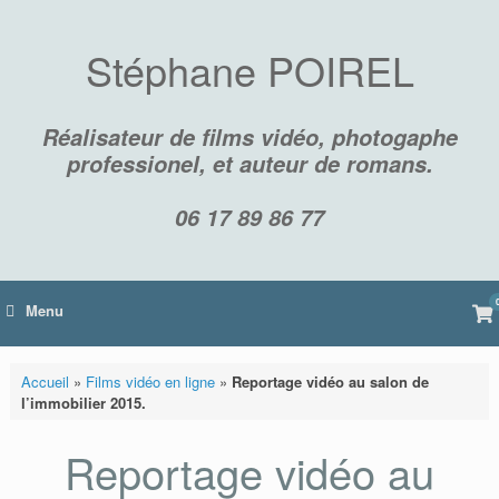
Skip
to
content
Stéphane POIREL
Réalisateur de films vidéo, photogaphe
professionel, et auteur de romans.
06 17 89 86 77
Vi
Menu
sh
car
Accueil
»
Films vidéo en ligne
»
Reportage vidéo au salon de
l’immobilier 2015.
Reportage vidéo au