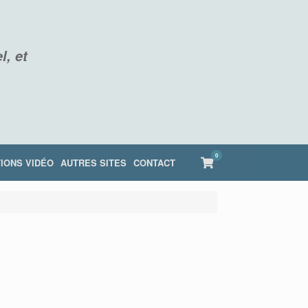
l, et
0
View
IONS VIDÉO
AUTRES SITES
CONTACT
shopping
cart