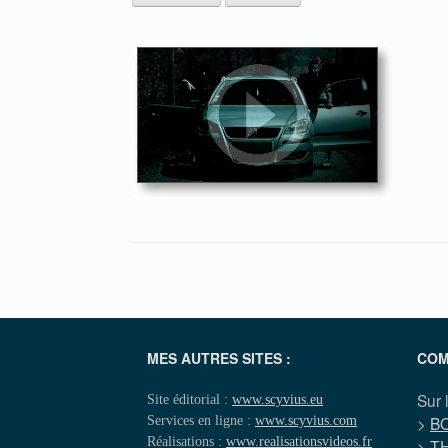
MES AUTRES SITES :
COM
Sur 
Site éditorial :
www.scyvius.eu
Services en ligne :
www.scyvius.com
>
B
Réalisations :
www.realisationsvideos.fr
>
T