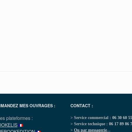
MANDEZ MES OUVRAGES :
CONTACT :
les plateformes :
> Service commercial :
06 30 60 5
OOKELIS
> Service technique :
06 17 89 86 
>
Ou par messagerie
...
HEBOOKEDITION