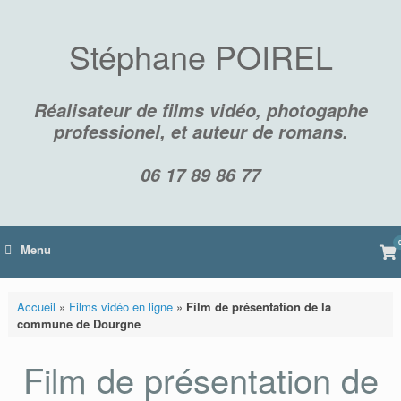
Skip
to
content
Stéphane POIREL
Réalisateur de films vidéo, photogaphe
professionel, et auteur de romans.
06 17 89 86 77
Vi
Menu
sh
car
Accueil
»
Films vidéo en ligne
»
Film de présentation de la
commune de Dourgne
Film de présentation de