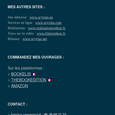
MES AUTRES SITES :
Site éditorial :
www.scyvius.eu
Services en ligne :
www.scyvius.com
Réalisations :
www.realisationsvideos.fr
Tutos sur la vidéo :
www.filmsvideos.fr
Réseaux :
www.scyvius.net
COMMANDEZ MES OUVRAGES :
Sur les plateformes :
>
BOOKELIS
>
THEBOOKEDITION
>
AMAZON
CONTACT :
> Service commercial :
06 30 60 55 32