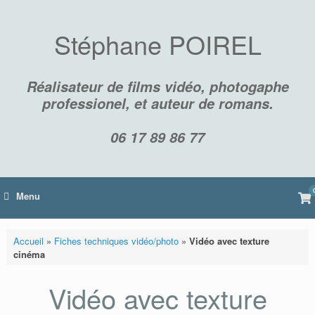
Skip
to
content
Stéphane POIREL
Réalisateur de films vidéo, photogaphe
professionel, et auteur de romans.
06 17 89 86 77
Vi
Menu
sh
car
Accueil
»
Fiches techniques vidéo/photo
»
Vidéo avec texture
cinéma
Vidéo avec texture