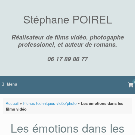
Skip
to
content
Stéphane POIREL
Réalisateur de films vidéo, photogaphe
professionel, et auteur de romans.
06 17 89 86 77
Vi
Menu
sh
car
Accueil
»
Fiches techniques vidéo/photo
»
Les émotions dans les
films vidéo
Les émotions dans les