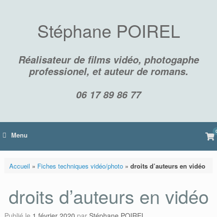
Skip
to
content
Stéphane POIREL
Réalisateur de films vidéo, photogaphe
professionel, et auteur de romans.
06 17 89 86 77
Vi
Menu
sh
car
Accueil
»
Fiches techniques vidéo/photo
»
droits d’auteurs en vidéo
droits d’auteurs en vidéo
Publié le
1 février 2020
par
Stéphane POIREL