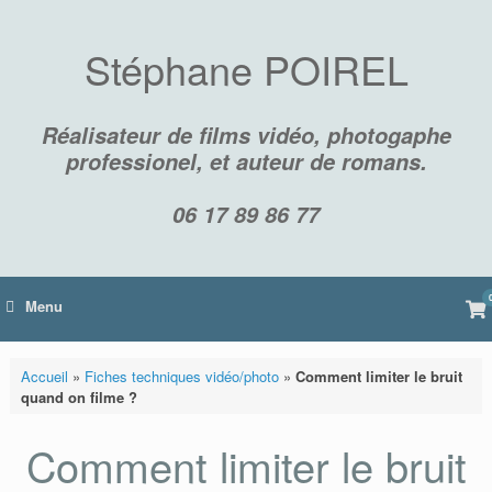
Skip
to
content
Stéphane POIREL
Réalisateur de films vidéo, photogaphe
professionel, et auteur de romans.
06 17 89 86 77
Vi
Menu
sh
car
Accueil
»
Fiches techniques vidéo/photo
»
Comment limiter le bruit
quand on filme ?
Comment limiter le bruit