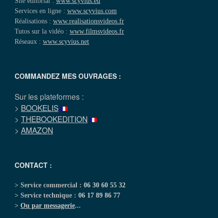
Site éditorial :
www.scyvius.eu
Services en ligne :
www.scyvius.com
Réalisations :
www.realisationsvideos.fr
Tutos sur la vidéo :
www.filmsvideos.fr
Réseaux :
www.scyvius.net
COMMANDEZ MES OUVRAGES :
Sur les plateformes :
>
BOOKELIS
>
THEBOOKEDITION
>
AMAZON
CONTACT :
> Service commercial :
06 30 60 55 32
> Service technique :
06 17 89 86 77
>
Ou par messagerie
...