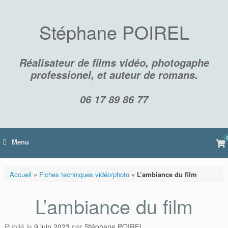
Skip
to
content
Stéphane POIREL
Réalisateur de films vidéo, photogaphe
professionel, et auteur de romans.
06 17 89 86 77
Vi
Menu
sh
car
Accueil
»
Fiches techniques vidéo/photo
»
L’ambiance du film
L’ambiance du film
Publié le
9 juin 2023
par
Stéphane POIREL