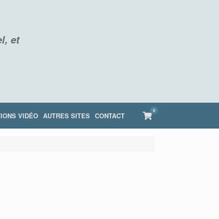
l, et
0
View
IONS VIDÉO
AUTRES SITES
CONTACT
shopping
cart