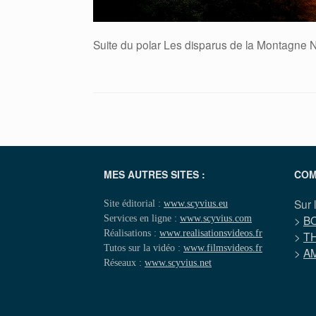
Suite du polar Les disparus de la Montagne N
MES AUTRES SITES :
COM
Sur 
Site éditorial :
www.scyvius.eu
Services en ligne :
www.scyvius.com
>
B
Réalisations :
www.realisationsvideos.fr
>
T
Tutos sur la vidéo :
www.filmsvideos.fr
>
A
Réseaux :
www.scyvius.net