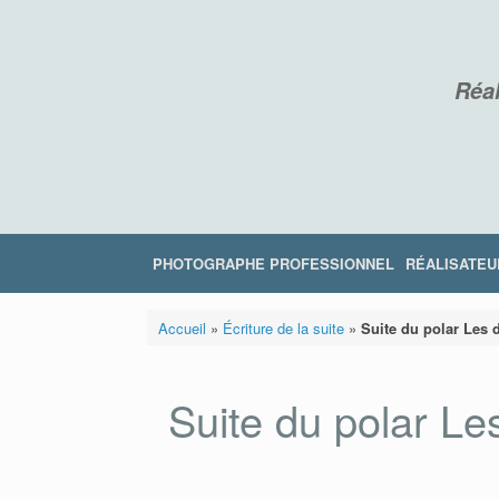
Skip
to
content
Réal
PHOTOGRAPHE PROFESSIONNEL
RÉALISATEU
Accueil
»
Écriture de la suite
»
Suite du polar Les 
Suite du polar Le