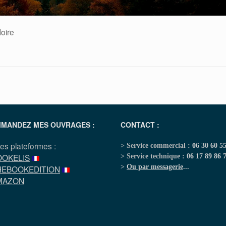
oire
MANDEZ MES OUVRAGES :
CONTACT :
les plateformes :
> Service commercial :
06 30 60 5
OOKELIS
> Service technique :
06 17 89 86 
>
Ou par messagerie
...
HEBOOKEDITION
MAZON