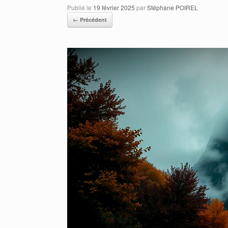
Publié le
19 février 2025
par
Stéphane POIREL
← Précédent