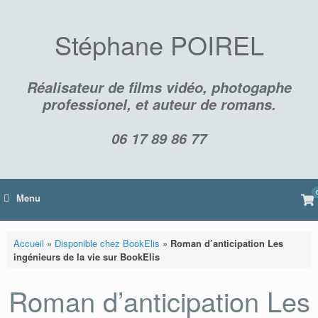
Skip
to
content
Stéphane POIREL
Réalisateur de films vidéo, photogaphe
professionel, et auteur de romans.
06 17 89 86 77
Vi
Menu
sh
car
Accueil
»
Disponible chez BookElis
»
Roman d’anticipation Les
ingénieurs de la vie sur BookElis
Roman d’anticipation Les