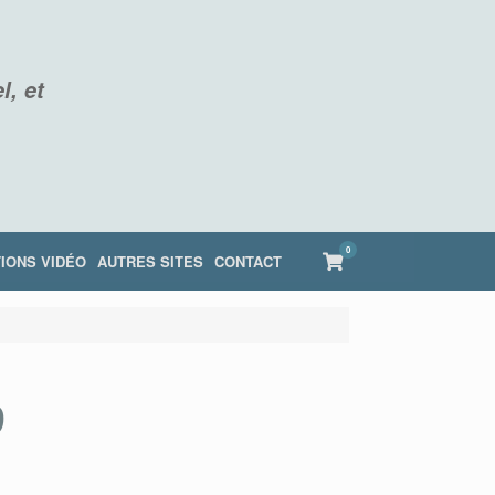
l, et
0
View
IONS VIDÉO
AUTRES SITES
CONTACT
shopping
cart
9