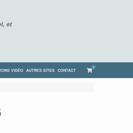
l, et
0
View
IONS VIDÉO
AUTRES SITES
CONTACT
shopping
cart
5