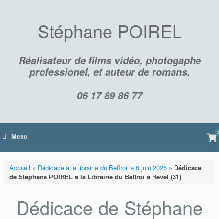
Skip
to
content
Stéphane POIREL
Réalisateur de films vidéo, photogaphe
professionel, et auteur de romans.
06 17 89 86 77
Vi
Menu
sh
car
Accueil
»
Dédicace à la librairie du Beffroi le 6 juin 2026
»
Dédicace
de Stéphane POIREL à la Librairie du Beffroi à Revel (31)
Dédicace de Stéphane