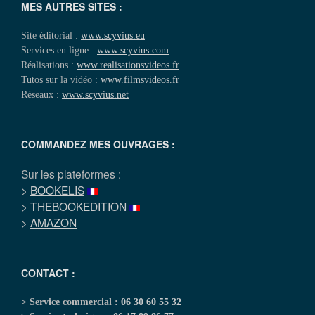
MES AUTRES SITES :
Site éditorial :
www.scyvius.eu
Services en ligne :
www.scyvius.com
Réalisations :
www.realisationsvideos.fr
Tutos sur la vidéo :
www.filmsvideos.fr
Réseaux :
www.scyvius.net
COMMANDEZ MES OUVRAGES :
Sur les plateformes :
>
BOOKELIS
>
THEBOOKEDITION
>
AMAZON
CONTACT :
> Service commercial :
06 30 60 55 32