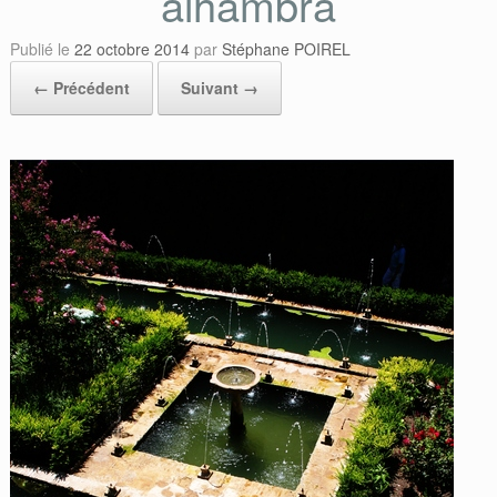
alhambra
Publié le
22 octobre 2014
par
Stéphane POIREL
← Précédent
Suivant →