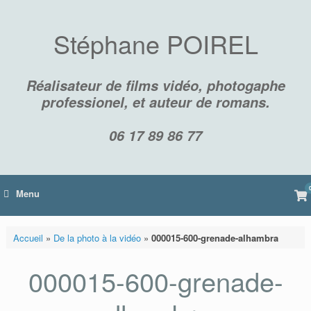
Skip
to
content
Stéphane POIREL
Réalisateur de films vidéo, photogaphe
professionel, et auteur de romans.
06 17 89 86 77
Vi
Menu
sh
car
Accueil
»
De la photo à la vidéo
»
000015-600-grenade-alhambra
000015-600-grenade-