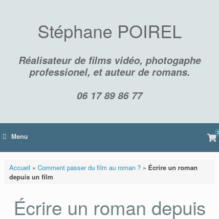
Skip
to
content
Stéphane POIREL
Réalisateur de films vidéo, photogaphe
professionel, et auteur de romans.
06 17 89 86 77
Vi
Menu
sh
car
Accueil
»
Comment passer du film au roman ?
»
Écrire un roman
depuis un film
Écrire un roman depuis