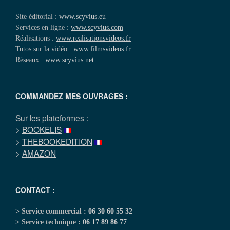
Site éditorial :
www.scyvius.eu
Services en ligne :
www.scyvius.com
Réalisations :
www.realisationsvideos.fr
Tutos sur la vidéo :
www.filmsvideos.fr
Réseaux :
www.scyvius.net
COMMANDEZ MES OUVRAGES :
Sur les plateformes :
>
BOOKELIS
>
THEBOOKEDITION
>
AMAZON
CONTACT :
> Service commercial :
06 30 60 55 32
> Service technique :
06 17 89 86 77