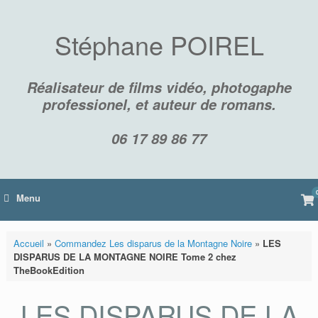
Skip
to
content
Stéphane POIREL
Réalisateur de films vidéo, photogaphe
professionel, et auteur de romans.
06 17 89 86 77
Vi
Menu
sh
car
Accueil
»
Commandez Les disparus de la Montagne Noire
»
LES
DISPARUS DE LA MONTAGNE NOIRE Tome 2 chez
TheBookEdition
LES DISPARUS DE LA