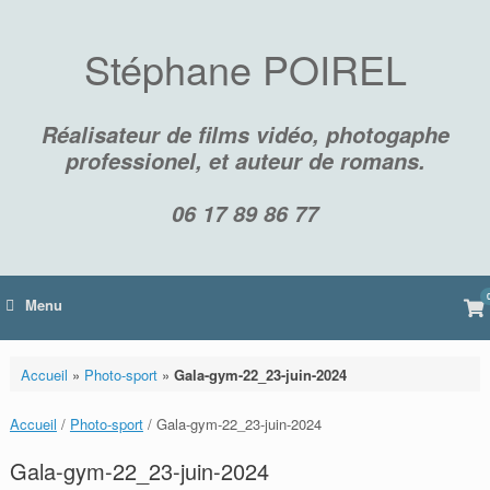
Skip
to
content
Stéphane POIREL
Réalisateur de films vidéo, photogaphe
professionel, et auteur de romans.
06 17 89 86 77
Vi
Menu
sh
car
Accueil
»
Photo-sport
»
Gala-gym-22_23-juin-2024
Accueil
/
Photo-sport
/ Gala-gym-22_23-juin-2024
Gala-gym-22_23-juin-2024