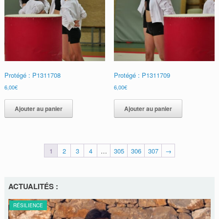
Protégé : P1311708
Protégé : P1311709
6,00
€
6,00
€
Ajouter au panier
Ajouter au panier
1
2
3
4
…
305
306
307
→
ACTUALITÉS :
RÉSILIENCE