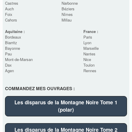
Castres
Narbonne
Auch
Béziers
Foix
Nîmes
Cahors
Millau
Aquitaine :
France :
Bordeaux
Paris
Biarritz
Lyon
Bayonne
Marseille
Pau
Nantes
Mont-de-Marsan
Nice
Dax
Toulon
Agen
Rennes
COMMANDEZ MES OUVRAGES :
Les disparus de la Montagne Noire Tome 1
(polar)
Les disparus de la Montagne Noire Tome 2