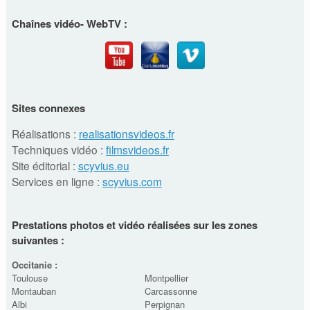
Chaînes vidéo- WebTV :
Sites connexes
Réalisations :
realisationsvideos.fr
Techniques vidéo :
filmsvideos.fr
Site éditorial :
scyvius.eu
Services en ligne :
scyvius.com
Prestations photos et vidéo réalisées sur les zones
suivantes :
Occitanie :
Toulouse
Montpellier
Montauban
Carcassonne
Albi
Perpignan