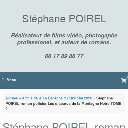
Skip
to
content
Stéphane POIREL
Réalisateur de films vidéo, photogaphe
professionel, et auteur de romans.
06 17 89 86 77
Vi
Menu
sh
car
Accueil
»
Article dans La Dépêche du Midi Mai 2026
»
Stéphane
POIREL roman policier Les disparus de la Montagne Noire TOME
2
Stéphane POIREL roman