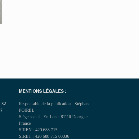
MENTIONS LÉGALES :
5 32
Responsable de la publication : Stéphane
77
POIREL
Siège social : En Lanet 81110 Dourgne -
France
SIREN : 420 688 715
SIRET : 420 688 715 00036