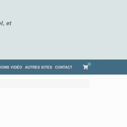
l, et
0
View
IONS VIDÉO
AUTRES SITES
CONTACT
shopping
cart