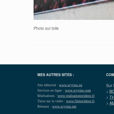
Photo sur toile
MES AUTRES SITES :
COM
Sur 
Site éditorial :
www.scyvius.eu
Services en ligne :
www.scyvius.com
>
B
Réalisations :
www.realisationsvideos.fr
>
T
Tutos sur la vidéo :
www.filmsvideos.fr
>
A
Réseaux :
www.scyvius.net