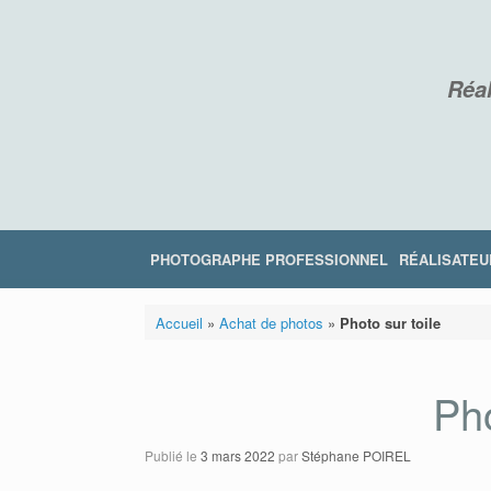
Skip
to
content
Réal
PHOTOGRAPHE PROFESSIONNEL
RÉALISATEU
Accueil
»
Achat de photos
»
Photo sur toile
Pho
Publié le
3 mars 2022
par
Stéphane POIREL