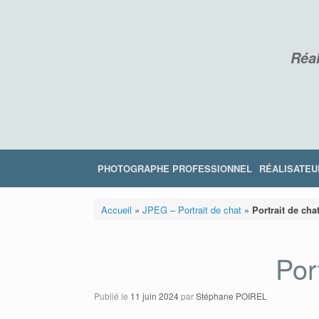
Skip
to
content
Réal
PHOTOGRAPHE PROFESSIONNEL
RÉALISATEU
Accueil
»
JPEG – Portrait de chat
»
Portrait de cha
Por
Publié le
11 juin 2024
par
Stéphane POIREL