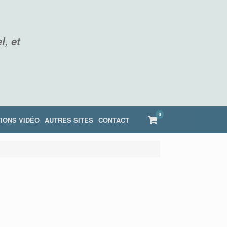
l, et
0
View
IONS VIDÉO
AUTRES SITES
CONTACT
shopping
cart