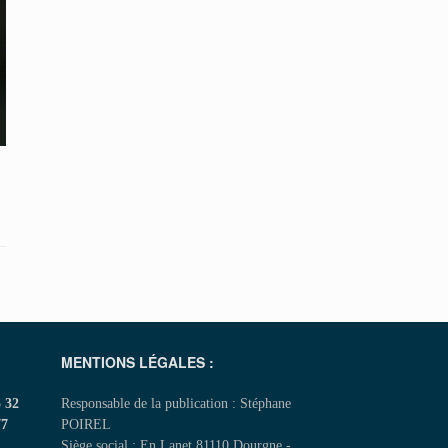
MENTIONS LÉGALES :
5 32
Responsable de la publication : Stéphane
77
POIREL
Siège social : En Lanet 81110 Dourgne -