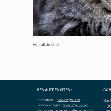
Portrait de chat
MES AUTRES SITES :
COM
Sur 
Site éditorial :
www.scyvius.eu
Services en ligne :
www.scyvius.com
>
B
Réalisations :
www.realisationsvideos.fr