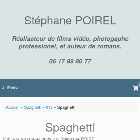
Skip
to
content
Stéphane POIREL
Réalisateur de films vidéo, photogaphe
professionel, et auteur de romans.
06 17 89 86 77
Vi
Menu
sh
car
Accueil
»
Spaghetti – 013
»
Spaghetti
Spaghetti
Publié le
28 janvier 2022
par
Stéphane POIREL