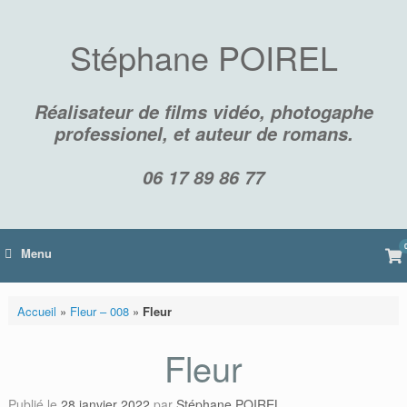
Skip
to
content
Stéphane POIREL
Réalisateur de films vidéo, photogaphe
professionel, et auteur de romans.
06 17 89 86 77
Vi
Menu
sh
car
Accueil
»
Fleur – 008
»
Fleur
Fleur
Publié le
28 janvier 2022
par
Stéphane POIREL