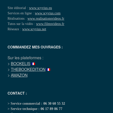
Site éditorial :
www.scyvius.eu
Services en ligne :
www.scyvius.com
Réalisations :
www.realisationsvideos.fr
Tutos sur la vidéo :
www.filmsvideos.fr
Réseaux :
www.scyvius.net
COMMANDEZ MES OUVRAGES :
Sur les plateformes :
>
BOOKELIS
>
THEBOOKEDITION
>
AMAZON
CONTACT :
> Service commercial :
06 30 60 55 32
> Service technique :
06 17 89 86 77