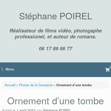
Skip
to
content
Stéphane POIREL
Réalisateur de films vidéo, photogaphe
professionel, et auteur de romans.
06 17 89 86 77
Vi
Menu
sh
car
Accueil
»
Photos de la Campanie
»
Ornement d’une tombe
Ornement d’une tombe
Publié le
1 août 2023
par
Stéphane POIREL