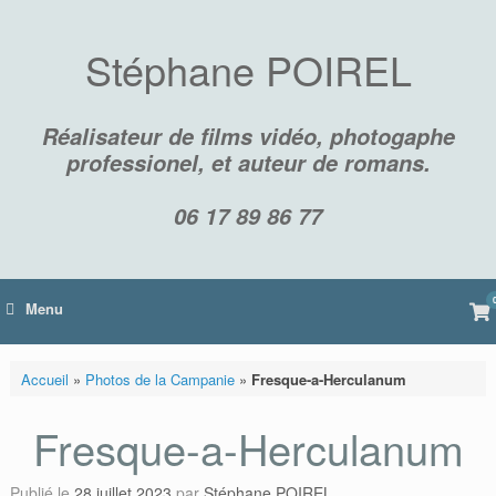
Skip
to
content
Stéphane POIREL
Réalisateur de films vidéo, photogaphe
professionel, et auteur de romans.
06 17 89 86 77
Vi
Menu
sh
car
Accueil
»
Photos de la Campanie
»
Fresque-a-Herculanum
Fresque-a-Herculanum
Publié le
28 juillet 2023
par
Stéphane POIREL